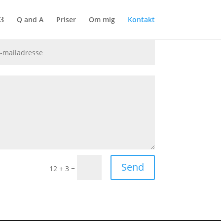
Q and A
Priser
Om mig
Kontakt
Send
=
12 + 3